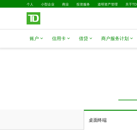
跳转到主要内容
个人
小型企业
商业
投资服务
道明资产管理
关于T
账户
信用卡
借贷
商户服务计划
桌面终端