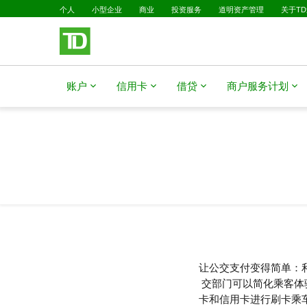
跳转到主要内容
个人
小型企业
商业
投资服务
道明资产管理
关于T
账户
信用卡
借贷
商户服务计划
让公交支付变得简单：
交部门可以简化乘客体
卡和信用卡进行刷卡乘