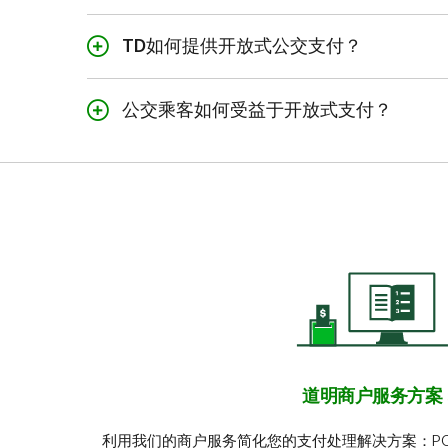
许多公交部门正在改用开放式支付，
TD如何提供开放式公交支付？
供封闭式支付，即公交部门发行特定
TD与公交集成商合作，为希望启用
公交乘客如何受益于开放式支付？
借记卡和信用卡支付的车票读取器硬
开放式系统为乘客带来三大好处。
简单、省时：
乘客可以使用实体钱包
方便所有乘客：
满足所有乘客的需求
下，就能用钱包里已有的卡乘车。
非接触式无需触碰：
乘客可以方便地
道明商户服务方案
利用我们的商户服务简化您的支付处理解决方案：P