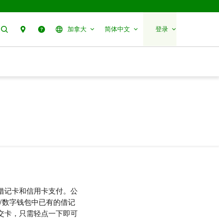
搜索
分行预约
帮助
加拿大
简体中文
登录
借记卡和信用卡支付。公
/数字钱包中已有的借记
交卡，只需轻点一下即可