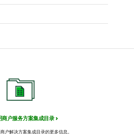
支付乘车费用。许多公交部门已经在提
，并且只能在特定的公交部门使用。
服务，公交集成商则提供接受非接触式
需再查看交通卡中的余额。
、车票卡或预充值公交卡。只需轻点一
明商户服务方案集成目录
明商户解决方案集成目录的更多信息。