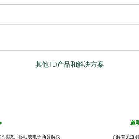
让乘客能使用银行发行的非接触式EMV信用卡或借记卡或智能设备来
的公交卡或车票，这类卡或车票必须通过借记卡或信用卡进行预充值
开放式支付的加拿大公交部门提供完整的解决方案。TD提供支付处理
件和软件。
和数字钱包中已有的支付卡进行支付，从而改善乘车体验。乘车前无
其他TD产品和解决方案
，包括一次性乘客和游客。偶尔乘车的乘客无需再浪费时间购买车票
轻点并乘坐，避免接触读卡器、车票或现金。
道
OS系统、移动或电子商务解决
了解有关道