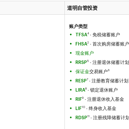
道明自管投资
账户类型
4
TFSA
- 免税储蓄账户
2
FHSA
- 首次购房储蓄账
现金账户
5
RRSP
- 注册退休储蓄计
6
保证金
交易账户
7
RESP
- 注册教育储蓄计划
8
LIRA
- 锁定退休账户
9
RIF
- 注册退休收入基金
10
LIF
- 终身收入基金
11
RDSP
- 注册残障储蓄计