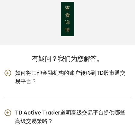
查
看
详
情
有疑问？我们为您解答。
如何将其他金融机构的账户转移到TD股市通交
易平台？
第三方金融机构投资账户转移可由我们的投资代表协助完
成。转移所需时间取决于账户类型、转出机构、您持有的
投资产品以及季节性交易量。我们将与您进一步核对和讨
论这些详细信息。
TD Active Trader道明高级交易平台提供哪些
高级交易策略？
请拨打1-877-348-6722安排您方便的预约时间。
TD Active Trader道明高级交易平台提供丰富多彩的专业级