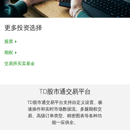
我可以交易期权吗？
是的，最多支持四腿策略
允许卖空交易吗？
更多投资选择
是的，但前提是已启用卖空功能
允许卖空交易吗？
股票
是的，无需指定您的卖空账户
我可以使用TD股市通交易平台进行交易吗？
期权
没有
交易所买卖基金
我可以使用TD股市通交易平台进行交易吗？
是
专属移动App
使用TD App进行交易
TD股市通交易平台
专属移动App
TD股市通交易平台支持自定义设置、极
专属TD股市通交易平台App
速操作和实时市场数据流。多腿期权交
易、高级订单类型、精密图表等各种功
能一应俱全。