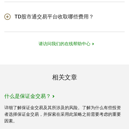
交易工具和资源，全部可按照您的喜好进行个性化定制。
您可以交易多腿期权策略，其中包括三腿和四腿期权策
略。此外，它还提供高级图表功能，您可以通过使用超过
TD股市通交易平台收取哪些费用？
100个技术指标定制图表，轻松审视、比较和追踪投资思
使用TD股市通交易平台时，费用标准与Thinkorswim (TOS)
路，同时一次性查看多只股票和图表，并设置提醒。
一致，包括交易佣金、保证金利息及证券交易委员会
（SEC）费用等。点击
此处
查看详细的费用及定价信息。
Active Trader高级交易平台中提供的的其他高级交易策略
请访问我们的在线帮助中心
包括One Cancels Other (OCO)、First Triggers One
注
：佣金及利率或会变动，恕不另行通知。其他所有收费
Cancels Other (FTO)、[First Triggers Sequence] 首单触
及利率若有变动，将于60日前作出通知。有关最新收费及
发次单和[First Triggers All] 首单触发存单，同时支持创建
利率详情，请参阅中文佣金列表及收费披露声明。
多达八个关联订单。
相关文章
什么是保证金交易？
详细了解保证金交易及其所涉及的风险。了解为什么有些投资
者选择保证金交易，并探索在采用此策略之前需要考虑的重要
因素。