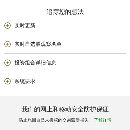
追踪您的想法
实时更新
接收提醒通知，追踪您持有或关注的美国和加拿大市场
实时自选股观察名单
证券。您可通过设备直接获取有关价格和交易量的实时
动态
创建自定义加拿大和美国证券列表，追踪证券价格和表
投资组合详细信息
现
网上经纪服务与TD App之间顺畅整合
使用自定义仪表板添加、移除和排列您常用的功能
无需登录即可在TD App上查看您的自选股观察名单
系统要求
通过一个合并视图查看您所有的有效委托
使用TD App的系统要求
追踪过去1个月、3个月、12个月和年初至今的表现
TM
Apple
我们的网上和移动安全防护保证
iOS 9或更高版本
在时间加权回报和个人回报比率之间切换
TM
Android
防止您因自己未授权的交易蒙受损失。
了解详情
Android 4.4或更高版本
查看您账户中的证券动态，包括股息分派、评级和收益