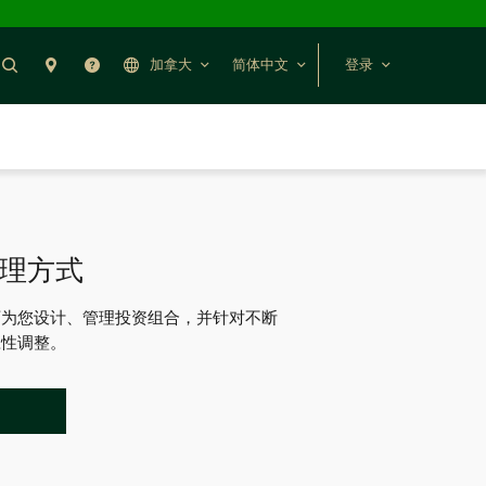
搜索
分行预约
帮助
加拿大
简体中文
登录
理方式
可为您设计、管理投资组合，并针对不断
应性调整。
系”表单会打开一个新选项卡。