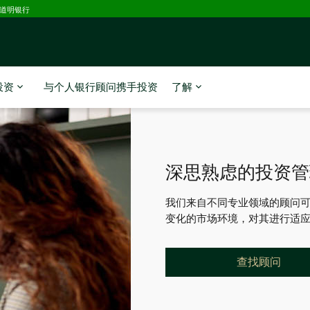
D道明银行
投资
与个人银行顾问携手投资
了解
深思熟虑的投资管
我们来自不同专业领域的顾问
变化的市场环境，对其进行适
“让我们与您联
查找顾问