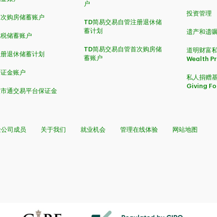
户
投资管理
首次购房储蓄账户
TD简易交易自管注册退休储
蓄计划
遗产和遗
免税储蓄账户
TD简易交易自管首次购房储
道明财富私
注册退休储蓄计划
蓄账户
Wealth P
保证金账户
私人捐赠基金
Giving F
股市通交易平台保证金
险公司成员
关于我们
就业机会
管理在线体验
网站地图