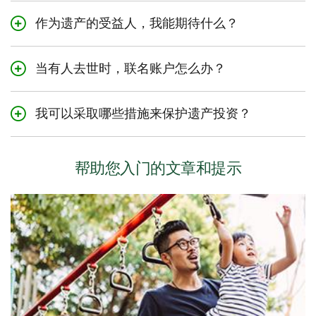
遗嘱验证需核实的事项包括：提交法院的遗嘱确实为死者
在将遗产分配给受益人之前，所有债务（不包括共同债
作为遗产的受益人，我能期待什么？
的最终遗嘱，遗嘱中被列为遗嘱执行人的人确实由死者委
务）都应与道明银行结清。
任与授权。
在失去亲人的悲痛中收到遗产可能会带来一系列的责任和
注意：在魁北克，验证遗嘱的程序有所不同。这涉及在强
当有人去世时，联名账户怎么办？
情感。当您被告知将从遗产中收到一笔钱时，特别是金额
制性遗嘱登记处搜索已故者提交的任何公证遗嘱。
较大的情况下，建议您在做出任何决定之前花一些时间仔
对于联名信用账户，生者应前往分行将账户更改到自己名
细考虑。我们有一支专业的咨询团队，可以在您准备好时
我可以采取哪些措施来保护遗产投资？
下；在某些情况下，可能需要重新申请并可能降低额度。
提供帮助，并提供各种投资选择，您可以将钱存放在这
里，直到您准备好做进一步的决定。
对于其他账户（不包括魁北克）和设立为自然联权共有账
在遗嘱验证期间，TD可以接受遗嘱执行人或授权代表的指
户（JWROS）的账户，所有账户都转移给生者。
示，变现证券和/或购买货币市场的“准现金”证券，以保护
关于遗嘱的任何问题或疑虑应与遗嘱执行人讨论，因为他
帮助您入门的文章和提示
遗产的资本。我们将需要以下文件：
们的责任是根据死者的遗愿管理遗产。如果您在遗嘱中被
如果联合账户未设立为JWROS，可能需要额外的文件。
提名为受益人，您有权在遗产管理完成之前从执行人那里
死亡证明的原件或公证副本
获得最新进展。
在魁北克省，需要提供相关文件才能将账户更改为生者的
遗嘱的原件或公证副本
名字，并根据遗嘱中的条款进行分配。如果联名账户持有
由所有执行人或授权代表签署并注明日期的指导说明函
人是配偶或普通法伴侣，账户的分配将根据披露和声明表
中的比例进行。