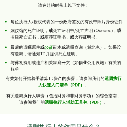
请在赴约时带上以下文件：
每位执行人/授权代表的一份政府签发的有效带照片身份证件
殡仪馆的死亡证明，
或
死亡证明书/死亡声明 (Quebec)，
或
省级死亡证书，
或
殡葬证明书，
或
火葬证明书。
最后的遗嘱原件
或
公证
副本
或
遗嘱查询（魁北克）。如果没
有遗嘱，请通知TD并提供死亡证明。
与葬礼费用或遗产相关家庭开支（如物业公用设施）有关的
账单
有关如何开始着手清算TD资产的步骤，请参阅我们的
遗嘱执行
人快速入门清单（PDF）
。
有关遗嘱执行人职责（包括财务和非财务事项）的综合指南，
请参阅我们的
遗嘱执行人辅助工具包（PDF）
。