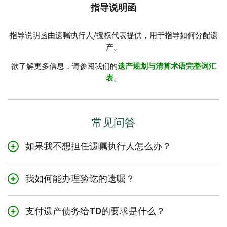
指导说明函
指导说明函由遗嘱执行人/授权代表提供，用于指导如何分配遗
产。
欲了解更多信息，请参阅我们的
遗产规划与清算术语完整词汇
表
。
常见问答
如果我不想担任遗嘱执行人怎么办？
我们理解这是一项重大责任，有时在情感上和精神上都难
我如何能办理验讫的遗嘱？
以承受。请与您的律师讨论您的职责。若您感兴趣，TD还
提供遗嘱执行人服务。
遗产的遗嘱执行人必须向省级法院申请（无论是否有律
支付遗产债务给TD的要求是什么？
师）开始遗嘱验证程序。