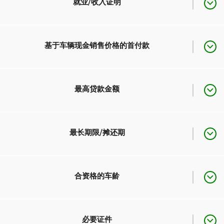
移居加拿大未满5年的新移民
就业/收入证明
永久居民
可享
必填
基于车辆现金销售价格的首付款
移居加拿大未满5年的新移民
永久居民
（除非通过道明银行的TD客
外籍工人
可享
户记录确认）
永久居民
0%
最高贷款金额
必填
外籍工人
（除非通过道明银行的TD客
外籍工人
15%
永久居民
无
最长期限/摊还期
户记录确认）
外籍工人
$75,000
永久居民
96个月
合资格的车龄
外籍工人
60个月
永久居民
从当前车型年到10年
必要证件