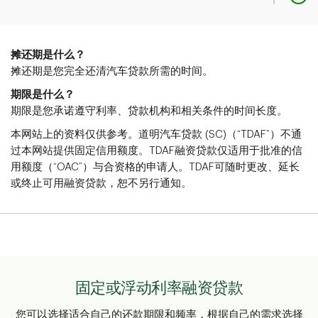
外籍工人
从当前车型年到10年
摊还期是什么？
永久居民卡（双面）或永久
摊还期是您完全还清汽车贷款所需的时间。
永久居民
居留确认表（IMM 5292或
IMM 5688）
期限是什么？
期限是您承诺遵守利率、贷款机构和相关条件的时间长度。
本网站上的资料仅供参考。道明汽车贷款 (SC)（“TDAF”）不通
工作签证表 (IMM 1442) 或工
过本网站提供固定信用额度。TDAF融资贷款仅适用于批准的信
外籍工人
作签证，有效期须清晰可见
用额度（“OAC”）与合资格的申请人。TDAF可随时更改、延长
或终止可用融资贷款，恕不另行通知。
固定或浮动利率融资贷款
您可以选择适合自己的还款期限和频率，根据自己的需求选择