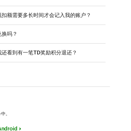
奖励积分*
抵扣额需要多长时间才会记入我的账户？
月2025日
的精确数值。
入您的账户。您的奖励余额将立即更新。
兑换吗？
看完整的积分兑换清单。
卡用户均可兑换TD奖励积分。
我还看到有一笔TD奖励积分退还？
费额为准 (即兑换的TD奖励积分所对应的抵扣额记入
您通过兑换积分来抵扣消费时，记入您账户的任何抵
服务分类的商户类别代码 (MCC) 来确定。
之前赚取的TD奖励积分。如果此抵扣额仅涵盖此项
余部分 (即应用此抵扣额后的净消费额) 可赚取TD
他消费均被视为日常消费。
备中。
Android