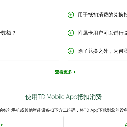
1
 (含当前的银行对账单) 内
合资格消费
可能包括：
日常消费：
$1 = 400点TD
用于抵扣消费的兑换
旅行消费
*上述兑换价值为截至2025年8
此抵扣额将在2个工作日内记
机票
以抵扣消费，必须将其企业资料与
sa支票)
分数额？
附属卡用户可以进行
酒店
您可以在奖励交易记录中查
828
以合并个人资料。
的TD奖励积分。
可以
租车
。主要持卡人和所有附属
除了兑换之外，为何
游轮
旅行社和旅游经营者
项目不会计入您的最低还款
可赚取的TD奖励积分以净消
您的账户后的消费金额)。当
旅行消费根据Visa用于商品和
查看更多
扣额都将减少或取消此项消费
日常消费
消费的部分金额，则该消费的剩
奖励积分。
上述定义中未包含的所有其
使用TD Mobile App抵扣消费
的智能手机或其他智能设备扫下方二维码，将TD App下载到您的设