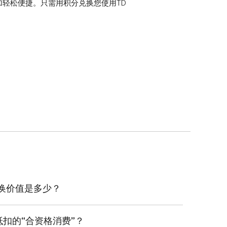
加轻松便捷。只需用积分兑换您使用TD
。
换价值是多少？
的TD奖励积分最低数额取决于消费类别：
扣的“合资格消费”？
励积分*