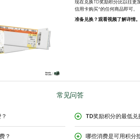
现在兑换TD奖励积分比以往更
信用卡购买^的任何商品即可。
准备兑换？观看视频了解详情
常见问答
费？
TD奖励积分的最低兑
最低兑换价值为$1，而相应
费？
哪些消费是可用积分抵
旅行消费：
$1 = 225点TD奖