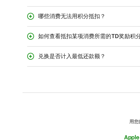
TD旅行Visa*白金卡
您可以通过兑换积分来抵扣过去3个月度银行对账单周期
TD奖励Visa*卡
1
的任何合资格消费
。
哪些消费无法用积分抵扣？
TD商务旅行Visa卡*
您无法通过兑换积分抵扣下列消费：
TD商务旅行Visa*卡持卡人如要兑换TD奖励积分
信用卡提现 (包括余额转账、类似现金交易和TD Vi
如何查看抵扣某项消费所需的TD奖励积
个人银行服务个人资料合并。请致电
1-800-387-2
利息收费
1
在您选择要兑换的合资格交易
时，屏幕上会显示所需
费用
兑换是否计入最低还款额？
调整
不计入。如果您不是一次性还清账户余额，则此贷记
额。您仍需在付款到期日之前全额支付最低还款额。
退款
回赠或其他类似的账户抵扣额
用您
Apple