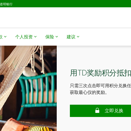
D道明银行
款
个人投资
保险
建议
用TD奖励积分抵
只需三次点击即可用积分兑换
获取最心仪的奖励。
立即兑换