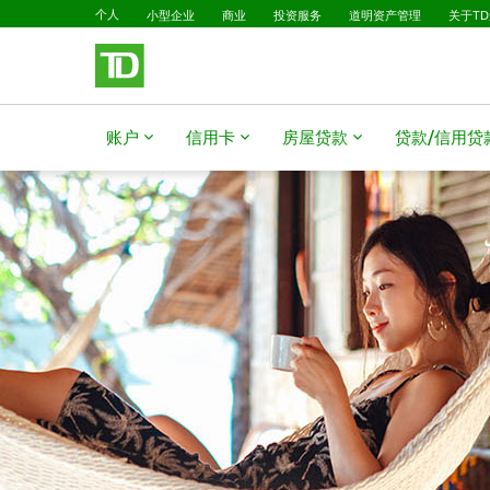
已选择
跳转到主要内容
个人
小型企业
商业
投资服务
道明资产管理
关于T
账户
信用卡
房屋贷款
贷款/信用贷