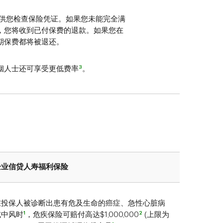
，供您检查保险凭证。如果您未能完全满
，您将收到已付保费的退款。如果您在
期保费都将被退还。
3
烟人士还可享受更低费率
。
企业信贷人寿福利保险
在投保人被诊断出患有危及生命的癌症、急性心脏病
1
2
或中风时
，危疾保险可赔付高达$1,000,000
(上限为