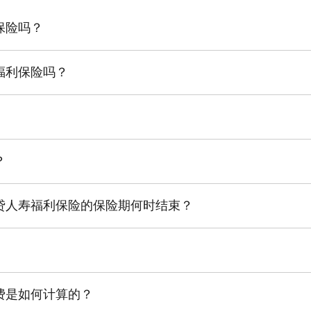
保险吗？
利保险产品摘要、情况说明书与保险凭证 (示例)
人团体保险，专为作为独资、合伙、非公有公司或经营企业或农场的
福利保险吗？
福利保险产品指南和保险凭证（示例）
选的债务人团体保险，仅向道明银行企业信贷客户提供，这些客户须
括企业贷款 (包括企业房屋贷款)、TD商务信用卡、信用贷款和商业
业信贷人寿保险：
贷人寿保险和/或企业信贷人寿福利保险，如果您符合资格要求并且
括企业贷款 (含企业房屋贷款)、TD商务信用卡、信用贷款和商业透
大居民，并且符合下列条件之一：
？
业信贷人寿福利保险：
0；并且
。以下是一些不支付商业信贷人寿保险赔付金的示例：
魁北克省)；
大居民，并且符合下列条件之一：
贷人寿福利保险的保险期何时结束？
的回答均为“否”。
事犯罪 (包括醉驾) 导致。
)；
有承保）超过$500,000或对申请表中任何健康问题的回答为“是
寿福利保险的保险期可能在您全额还清企业信贷之前结束。保险期可
故意的自我伤害、自杀或企图自杀而导致死亡 (如果发生这种情况，
1
”
所涉及债务的个人担保人；
福利保险赔付金的示例：
或不再符合现有的资格要求。
于魁北克省)。
魁北克省)；
过电话与您联系，安排健康访谈。通常，申请人的平均等待时间为2
选择承保范围并回答与健康相关的问题。
贷已转移到另一家银行或金融机构。
往病史造成。
魁北克省除外）；或
费是如何计算的？
问题的回答，还可能需要您完成健康面试。
拟议的投保人必须满足以下资格条件：
保险人若被诊断患有癌症（危及生命）或已进行相关检查并确诊，将
缺席将使企业运作困难的员工（魁北克省除外）。