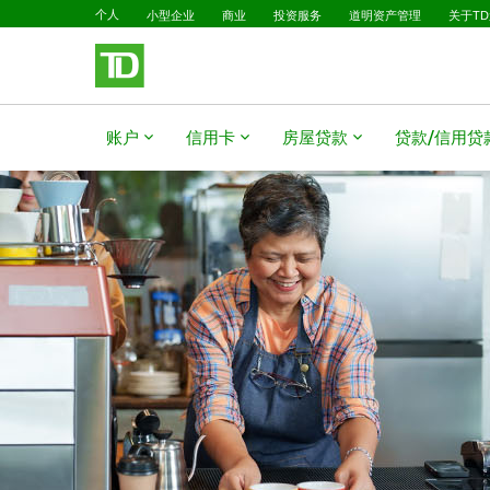
已选择
跳转到主要内容
个人
小型企业
商业
投资服务
道明资产管理
关于T
账户
信用卡
房屋贷款
贷款/信用贷