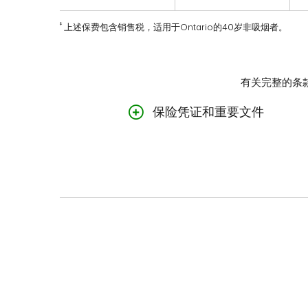
‡
上述保费包含销售税，适用于Ontario的40岁非吸烟者。
有关完整的条
保险凭证和重要文件
商业信贷人寿保险保险凭证和重
您的业务保障 - 商业信贷人寿保
魁北克居民：
您的业务保障 - 商业信贷人寿
新不伦瑞克省居民：
您的业务保障 - 商业信贷人寿保
企业信贷人寿福利保险凭证和重
您的业务保障 - 企业信贷人寿