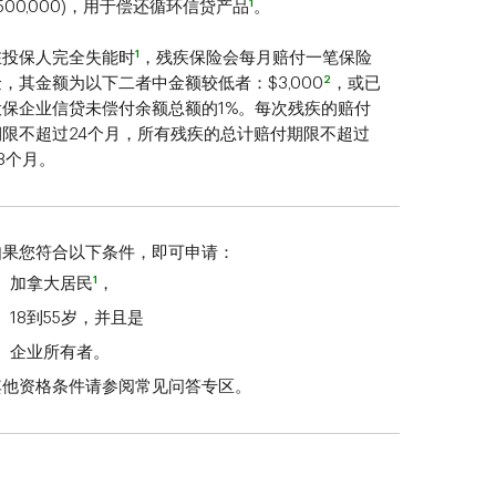
1
500,000)，用于偿还循环信贷产品
。
1
在投保人完全失能时
，残疾保险会每月赔付一笔保险
2
金，其金额为以下二者中金额较低者：$3,000
，或已
投保企业信贷未偿付余额总额的1%。每次残疾的赔付
期限不超过24个月，所有残疾的总计赔付期限不超过
8个月。
如果您符合以下条件，即可申请：
1
加拿大居民
，
18到55岁，并且是
企业所有者。
其他资格条件请参阅常见问答专区。