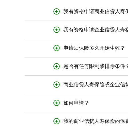
魁北克居民：
我有资格申请商业信贷人寿
您的业务保障 - 企业信贷人寿福
商业信贷人寿保险为自选的债权
供。
我有资格申请企业信贷人寿
新不伦瑞克省居民：
您的业务保障 - 企业信贷人寿
企业信贷生活福利保险是一种可
符合条件的可投保企业信贷产品包
或其他经营企业或农场的实体。
申请后保险多久开始生效？
如果符合以下条件，则可申请商
企业信贷通过批准后，对于商业信
符合条件的可投保企业信贷产品包
日起开始生效：
年龄在18至69岁之间的加拿
是否有任何限制或排除条件
如果符合以下条件，则可申请企
非法人企业的所有者
申请的承保金额低于$500,00
此保险设有某些限制和排除条件
企业所有者的配偶 (不适用于
年龄在18至55岁之间的加拿
商业信贷人寿保险或企业信
您对申请表中所有必填健康问题
死亡或意外伤残因投保人实施刑
总监或高管 (不适用于魁北克省
非法人企业的所有者；
如果申请的总承保金额（包括任何现
商业信贷人寿保险或企业信贷人
在投保后的最初两年内，由于
卷。
个人担保人；或
某些或全部“授权企业信贷总额
如何申请？
以下是一些不支付企业信贷人寿
投保人不再与该企业相关联，
对企业至关重要的人 (不适用
企业所有者的配偶 (不适用于
如需补充健康信息，保险公司将通
第一步是填写申请表，其中包括
我们收到通知，授权的企业信
投保人的危疾或完全伤残因既
面决定将邮寄给您。
企业的董事或高级管理人员（
我的商业信贷人寿保险的保
投保人过世。
根据申请的承保金额和您对健康
如果魁北克居民申请此保险，则
在保障生效后的90天内，被
或对企业运营至关重要，若其