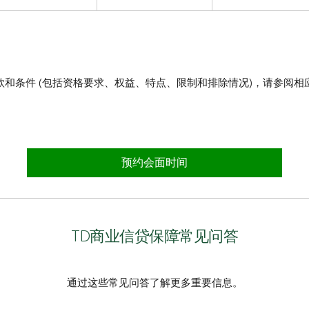
款和条件 (包括资格要求、权益、特点、限制和排除情况)，请参阅相
要文件：
险产品指南和保险凭证（示例）
预约会面时间
保险产品摘要、情况说明书与保险凭证（示例）
TD商业信贷保障常见问答
险产品指南和保险凭证（示例）
通过这些常见问答了解更多重要信息。
要文件：
福利保险产品指南和保险凭证（示例）