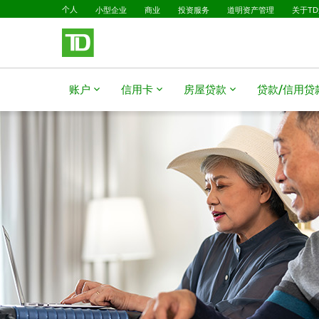
已选择
跳转到主要内容
个人
小型企业
商业
投资服务
道明资产管理
关于T
账户
信用卡
房屋贷款
贷款/信用贷