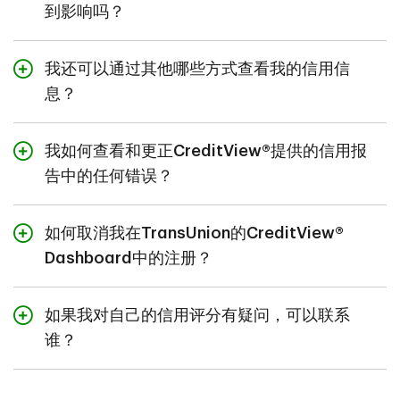
到影响吗？
不会，在CreditView® Dashboard上查看信用评分不会影
响您的信用评分或报告。您可以随时查看您的评分。
我还可以通过其他哪些方式查看我的信用信
息？
您可以通过
1-888-752-9182>
直接联系Trans Union of
Canada Inc.，或在线访问
ocs.transunion.ca
来查询您的
我如何查看和更正CreditView®提供的信用报
信用信息。
告中的任何错误？
您有权查看和更正您的完整信用报告中的任何错误。如需
更正，请联系：
如何取消我在TransUnion的CreditView®
TransUnion of Canada, Inc.
Dashboard中的注册？
电话：
1-800-663-9980
TransUnion Consumer Relations Department
如需取消注册，请致电
1-888-752-9182
联系
P.O. Box 338, LCD1
TransUnion。
如果我对自己的信用评分有疑问，可以联系
Hamilton Ontario
谁？
L8L 7W2
如有任何疑问，请联系TransUnion：
1-888-752-9182
。