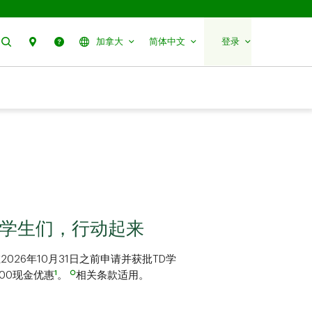
搜索
分行预约
帮助
加拿大
简体中文
登录
学生们，行动起来
10月31​​​​​​​日之前申请并获批TD学
1
○
00现金优惠
。
相关条款适用。
。