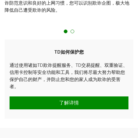
诈防范意识和良好的上网习惯，您可以识别欺诈企图，极大地
印度：拨打对方付费电话
416-351-0613
降低自己遭受欺诈的风险。
当您抵达加拿大时，请亲临TD分行，激活您的新银行账
户。
TD如何保护您
通过使用诸如TD欺诈提醒服务、TD交易提醒、双重验证、
信用卡控制等安全功能和工具，我们将尽最大努力帮助您
保护自己的财产，并防止您和您的家人成为欺诈的受害
者。
了解详情