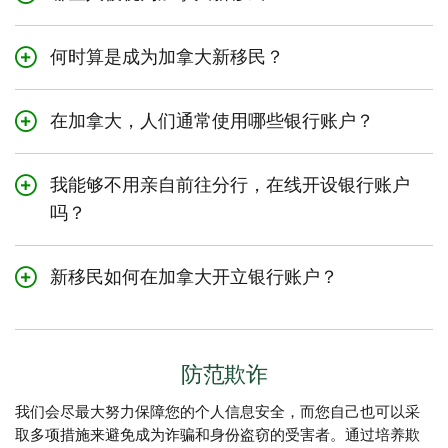
被视为加拿大新移民的人可能包括：
永久居民、
何时算是成为加拿大新移民？
难民以及
新移民是指在加拿大定居不满5年的居民。
2
临时居民 (学生、工人或临时居民许可持有人)。
在加拿大，人们通常使用哪些银行账户？
您在日常生活中最常使用的银行账户一般是支票账户，用
于处理日常理财事务。除了支票账户外，您还可以开设储
我能够不用亲自前往分行，在线开设银行账户
蓄账户，帮助您储备一些资金。
吗？
当您开始在加拿大安家落户时，您的需求可能会发生变
是的，您可以在线开设银行账户。然而，如果您要充分利
化，其他类型的账户可能对您很有帮助。
用TD加拿大新移民理财组合，您将需要在您附近的TD分行
新移民如何在加拿大开立银行账户？
预约一次面对面会面，以完成账户开设。
如要在加拿大开设银行账户，您只需在
此处
预约，与TD个
如果您目前居住在中国或印度，您可以致电我们，让我们
人银行顾问进行会面即可。
帮助您预先开设账户。但是，您需要在最初开立账户后的
防范欺诈
75天内亲临TD分行激活您的TD银行账户。
我们会尽最大努力保障您的个人信息安全，而您自己也可以采
致电我们时，请准备好您的加拿大移民签证。
取多项措施来避免成为诈骗和身份盗窃的受害者。通过培养欺
中国：拨打对方付费电话
1-855-537-5355