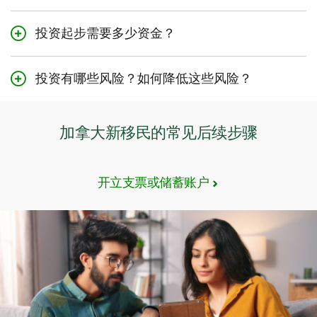
对新手投资者而言，适合的投资选择取决于您的风险承受
险承受能力。
能力和投资期限等因素。如果您对选择投资产品和计划感
投资起步需要多少资金？
TD的
个人银行顾问
可帮助您选择适合的个人投资产品以实
到不确定，可以在线或亲临分行预约TD个人银行顾问，获
最低投资金额会因投资产品类型的不同而有所变化。例
现财务目标；同时，TD的
财富顾问
还可为您制定个性化的
取专业建议。首先使用
TD Goal Builder
，与TD个人银行
如，对于互惠基金，一些基金要求的最低初始投资金额为
财富策略和解决方案，助您达成财务里程碑。
顾问进行一对一的个性化咨询，帮助您制定实现财务目标
投资有哪些风险？如何降低这些风险？
$100。如要获取更多信息，请咨询TD个人银行顾问，他们
的计划。
投资的风险包括可能损失部分或全部投资本金。虽然无法
将提供专业建议，并帮助您选择符合财务目标的投资。
完全避免风险，但可以采取一些措施来减少投资风险。
加拿大新移民的常见后续步骤
TD个人银行顾问可以根据您的财务目标和个人需求，帮助
您选择最适合的投资方案。选择您有信心长期持有的投资
产品，以实现您的财务目标。
开立支票或储蓄账户