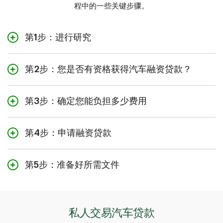
比新车更加保值。
况下。
程中的一些关键步骤。
取决于制造年份，二手车可
第1步：进行研究
二手车
能没有配备最新技术。
在加拿大购车前，您可以通过多种途径收集信息，以便做
出明智的决策。这包括在网上查找资料、访问制造商网
第2步：您是否有资格获得汽车融资贷款？
站、浏览汽车评论，以及亲自造访当地经销商。
作为新移民，无论是永久居民还是外籍劳工，您都必须满
足下列条件方有资格获得道明汽车贷款提供的汽车融资贷
第3步：确定您能负担多少费用
款：在加拿大居住未满5年，并且可提供就业证明或收入证
我们的汽车贷款计算器可以帮助您预估每月的还款金额。
明。
尝试使用计算器
。
第4步：申请融资贷款
我们的融资贷款方案适用于通过经销商出售的新车或二手
车。
第5步：准备好所需文件
查看您是否有资格申请我们
面向加拿大新移民的融资贷款
购车前，您需要准备好所需的文件。我们为您准备了一份
方案
。
有用的清单，列出了购买时需要携带的物品和注意事项。
您可以在这里查找实用信息
。
或者了解
如何申请
私人交易汽车贷款。
私人交易汽车贷款