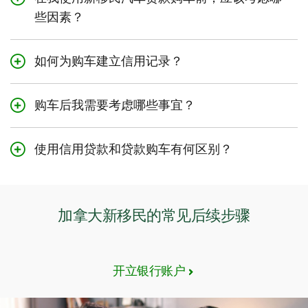
最长可达60个月。
些因素？
您应该考虑的一些因素包括：
经济实惠
如何为购车建立信用记录？
功能性，即该车是否符合您的需求？
信用记录是对您以往借贷情况的一种记录，为贷款机构提
供了代表着您按时还贷能力的评分。
预期的还款金额，以及置换/转售价值
购车后我需要考虑哪些事宜？
保险
道明汽车贷款使加拿大新移民无需任何加拿大信用记录即
汽车保险：
确保您选择了合适的保险，其承保范围涵盖交
可获得加拿大贷款！
通意外事故以及车辆的任何升级、定制或改装。
油耗和保养成本
使用信用贷款和贷款购车有何区别？
您是否需要购买延保
总体而言，开始建立您的信用记录或提高信用评分的最佳
保养成本：
您可与经销商交谈，共同制定一份保养计划，
贷款
可让您一次性借入特定金额的资金。它是单笔交易的
途径之一是申请信贷，然后负责任地将其还清。
以便防患于未然。
车辆安全因素、行驶里程、相关财务义务、车辆历史记
理想选择，例如大额消费、应对意外开销或偿还旧债。在
录
商定的时间内偿还贷款加上利息。
加拿大新移民的常见后续步骤
3
信用贷款
可让您持续获得资金，并可根据需要反复使用。
您只需为已使用的贷款额度支付利息。当您的信贷需求突
然增加时，信用贷款是理想的选择。
开立银行账户