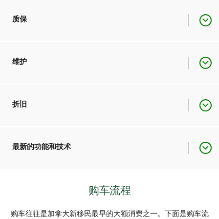
新车
通常比二手车更贵。
质保
比新车便宜，因此是经济实
拥有厂商质保，保险计划可
维护
二手车
惠的选择。
新车
能包括规定时间范围内的特
定维修和保养。
在作为车主的最初几年里，
折旧
购车者需要承担的保养费用
新车
二手车
通常不提供质保。
较低，尤其是因为新车尚在
质保范围内。
新车在购入后的第一年里可
最新的功能和技术
新车
能会损失掉高达20%的价
值。
尽管二手车最初购买的价格
购车流程
通常配备最新的功能、技术
较低，但其可能需要更频繁
新车
和先进安全装置；可提供更
二手车
的保养和维修，尤其是在车
已经历了大幅折旧，因此相
现代化的驾驶体验。
龄和行驶里程不断增长的情
购车往往是加拿大新移民最早的大额消费之一。下面是购车流
二手车