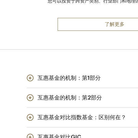
您可以投资于跨资产类别、行业部门和地理
了解更多
互惠基金的机制：第1部分
当您购买互惠基金时，
东均按比例参与该基金
互惠基金的机制：第2部分
作为分散投资策略的一
模，有些基金是多合一
互惠基金对比指数基金：区别何在？
业，例如科技。无论如
指数基金是一种互惠基
互惠基金对比GIC