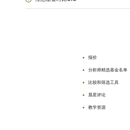
指数基金并不是想要跑
互惠基金的价值会随市
虽然投资组合经理通常
报。
互惠基金由投资组合经
而GIC（担保投资证
率可能因多种因素而异
报价
分析师精选基金名单
比较和筛选工具
晨星评论
教学资源