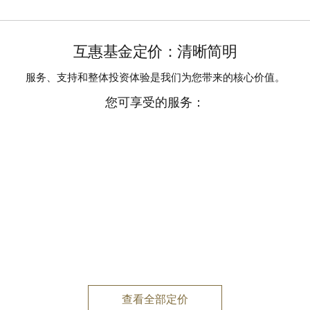
赢市场，而是希望与市场保持齐平。
场涨跌，因此具有一定程度的波动性和风险。互惠基金也有费用和
会选择指数所包含的证券，但他们的日常参与程度将更低。这被称为“
互惠基金定价：清晰简明
理及其团队管理，他们每天参与，以确保基金能够达到其战略目标
）由加拿大政府支持，可提供更具确定性的回报。但是，风险越低，回
服务、支持和整体投资体验是我们为您带来的核心价值。
。联系您的金融机构，了解更多信息。
您可享受的服务：
查看全部定价