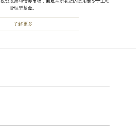
会投资股票和债券市场，而通常所花费的费用要少于主动
管理型基金。
了解更多
管理。该资金池的每个股
中股票和债券最为常见。
基金具有各种形式和规
利基市场，投资于特定行
。