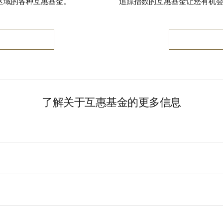
区域的各种互惠基金。
追踪指数的互惠基金让您有机
了解关于互惠基金的更多信息
您实际上是在与其他投资者共同投资。该资金池由专业的基金经理
的收益或损失。互惠基金可以投资于各种不同类型的投资产品，其
部分，自管投资者可以持有覆盖各个行业或部门的互惠基金。互惠
的，将投资分散在多种行业和投资产品之中，而另一些基金则针对
何，您的选择众多。
金，其中包含与特定市场指数内的投资产品相对应的某些投资产品