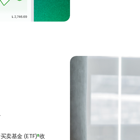
卖基金 (ETF)
†
收