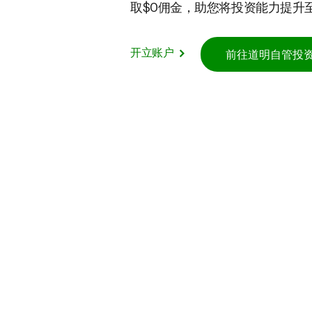
取$0佣金，助您将投资能力提升
开立账户
前往道明自管投