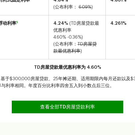
封闭式固定利率
4.84
%
4.861
%
(公布利率：
6.09
%
)
5
浮动利率
4.24
%
(TD房屋贷款最
4.261
%
优惠利率
4.60
%
-0.36
%)
(公布利率：
TD房屋贷
款最优惠利率
)
TD房屋贷款最优惠利率为
4.60
%
基于$300,000房屋贷款、25年摊还期、适用期限内每月还款以及$
率与利率相同。年度百分比利率四舍五入到小数点后三位。
查看全部TD房屋贷款利率