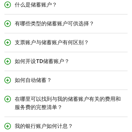
什么是储蓄账户？
储蓄账户是一种专为储蓄现金而设计的存款账
户。此类账户可用于短期、中期和长期目标，例
有哪些类型的储蓄账户可供选择？
如度假、缴纳学费或筹备应急资金。如果您有储
储蓄账户的类型
蓄目标，那么储蓄账户会是更加合适的选择，因
为您通常可以通过长期存款来赚取利息。道明提
支票账户与储蓄账户有何区别？
无论您的储蓄目标如何，我们均提供了一系列简
供个人储蓄账户和工具，帮助您增加储蓄并更快
单、灵活且便捷的储蓄账户选项，旨在帮助您实
支票账户是您可以拥有的最基本的交易账户。它
实现目标。
现自己的目标：
是一种您可以每天使用的账户。当需要购买汽
如何开设TD储蓄账户？
油、杂货或支付账单时，人们通常会使用支票账
TD电子通储蓄账户
您可以在我们的
银行账户
页面快速便捷地开设最
户。
TD日常储蓄账户
符合您需求的账户。
如何自动储蓄？
储蓄账户可以帮助您实现短期和长期储蓄目标。
TD增长储蓄账户
您必须达到居住地所在省份或地区的法定成人年
通过加入易储蓄和预先授权转账服务等自动储蓄
由于储蓄账户可以赚取
利息
，因此更适合用于实
如果您已经是TD客户，您可以通过
易线网上理
龄方可在线开设银行账户。
计划，让您的资金不断增长。
现储蓄目标，而不是用于日常交易。
在哪里可以找到与我的储蓄账户有关的费用和
财
轻松在线申请符合条件的产品和服务。
服务费的完整清单？
立即
在线开设银行账户。
易储蓄（Simply Save）计划 - 每次使用TD易通
登录易线网上理财后，从左侧菜单中选择
添加账
卡进行借记卡购物或ATM取款时都能省下一小笔
账户费用和信息 如需了解个人支票或储蓄账户
如果您已经是TD客户，您可以通过
易线网上理
户与服务
。如果您更倾向于使用TD App，在登
资金。
相关的费用，请参阅
我们的账户及相关服务
财
轻松在线申请符合条件的产品和服务。登录易
录后，您也可以选择
获取账户
以开设账户。
我的银行账户如何计息？
（PDF）文件。
线网上理财后，从左侧菜单中选择
添加账户与服