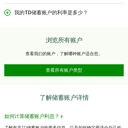
预先授权转账服务 - 按照最适合您的频次（每
通常情况下，我们会根据您账户的每日余额来计
务
。如果您更倾向于使用TD App，在登录后，
天、每周或每月）自动转账至您的储蓄账户。
算利息。如果您有利息收入，我们会在每月的最
我的TD储蓄账户的利率是多少？
您也可以选择
获取账户
以开设账户。
后一个工作日将当月累积的利息支付到您的账户
访问我们的
自动储蓄工具
页面，了解如何将储蓄
您可以使用下面的链接查看我们当前利率的详细
上，除非另有
不同利率
的说明。
您也可在道明加拿大信托
分行
开立账户。您需提
融入日常生活。
信息。
供以下信息：
账户利率
有效护照或1种由加拿大政府签发的附照片的
浏览所有账户
有效身份证件（如驾照或永久居民卡）
本行计息方法 (PDF)
查看我们的账户，了解哪种账户适合您。
查看所有账户类型
查看所有账户类型
了解储蓄账户详情
如何计算储蓄账户利息？
了解有关TD储蓄账户的更多信息，以及如何确定最适合自己的