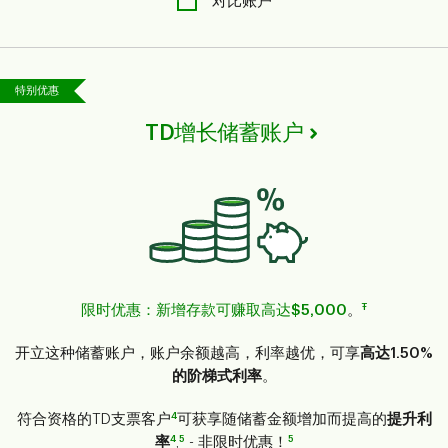
对比账户
特别优惠
TD增长储蓄账户
Ŧ
限时优惠：新增存款可赚取高达$5,000
。
开立这种储蓄账户，账户余额越高，利率越优，可享
高达1.50%
的阶梯式利率
。
4
符合资格的TD支票客户
可获享随储蓄金额增加而提高的
提升利
4
5
5
率
,
- 非限时优惠！