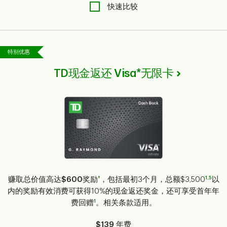
快速比较
特别优惠
TD现金返还 Visa*无限卡
†
1
,
5
赚取总价值高达
$600
奖励
，包括最初3个月，总额$3,500
以
内的奖励有效消费可获得10%的现金返还奖金，还可享受首年年
1
费回赠
。相关条款适用。
$139
年费