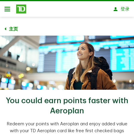
跳转到主要内容
登录
开放式房屋贷款
主页
You could earn points faster with
Aeroplan
Redeem your points with Aeroplan and enjoy added value
with your TD Aeroplan card like free first checked bags