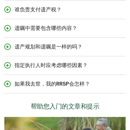
遗产计划对加拿大人来说至关重要。它可以保护受益人，
谁负责支付遗产税？
确保未成年人的监护权，降低遗产税负，并减少亲人面对
的复杂难题。
所有税款均从死者的遗产中支付。通常来说，遗产需承担
遗嘱中需要包含哪些内容？
所有与遗产处理相关的债务和费用。在将资产分配给受益
人之前，执行人应咨询税务顾问。
遗嘱应列出个人的资产和财产，以及如何分配给各个受益
遗产规划和遗嘱是一样的吗？
人。它还可能包括遗嘱人的意愿、财产位置、未成年人的
监护安排等。
遗产计划可能包括遗嘱。遗嘱是遗产计划的一部分，旨在
指定执行人时应考虑哪些因素？
为您的执行人提供明确的指示和财产分配的安排。
执行人是在您的遗嘱中指定的个人或遗产专业人士（如信
如果我去世，我的RRSP会怎样？
托公司），负责在您去世后管理您的遗产。选择执行人
时，应选择能够处理遗产复杂事务、有时间履行职责，并
您RRSP的价值将支付给您指定的受益人。如果尚未指定受
能处理与受益人之间可能出现的复杂对话的人。
益人，则计入您的遗产。在某些情况下，如果受益人是您
帮助您入门的文章和提示
的配偶或普通法伴侣，您的RRSP可以延税形式转让给他
们。有关更多具体信息，请咨询您当地的地方税务办公室
或法律和税务顾问。