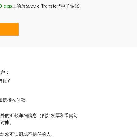
D app
上的
Interac
e-Transfer®电子转账
客户：
行账户
短信接收付款
额外的汇款详细信息（例如发票和采购订
行对账。
露给您不认识或不信任的人。