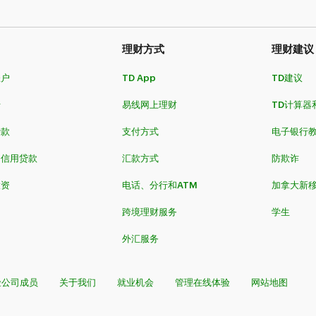
理财方式
理财建议
账户
TD App
TD建议
卡
易线网上理财
TD计算器
贷款
支付方式
电子银行
和信用贷款
汇款方式
防欺诈
投资
电话、分行和ATM
加拿大新
跨境理财服务
学生
外汇服务
险公司成员
关于我们
就业机会
管理在线体验
网站地图