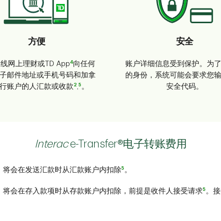
方便
安全
4
线网上理财或TD App
向任何
账户详细信息受到保护。为
子邮件地址或手机号码和加拿
的身份，系统可能会要求您
2
5
行账户的人汇款或收款
,
。
安全代码。
Interac
e-Transfer®电子转账费用
5
）将会在发送汇款时从汇款账户内扣除
。
5
）将会在存入款项时从存款账户内扣除，前提是收件人接受请求
。接