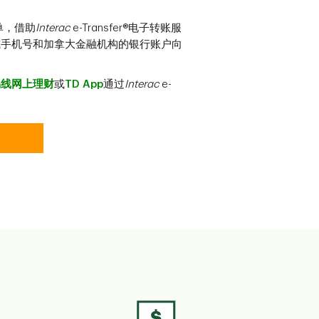
单，借助
Interac
e-Transfer®电子转账服
或手机号和加拿大金融机构的银行账户向
易线网上理财
或
TD App
通过
Interac
e-