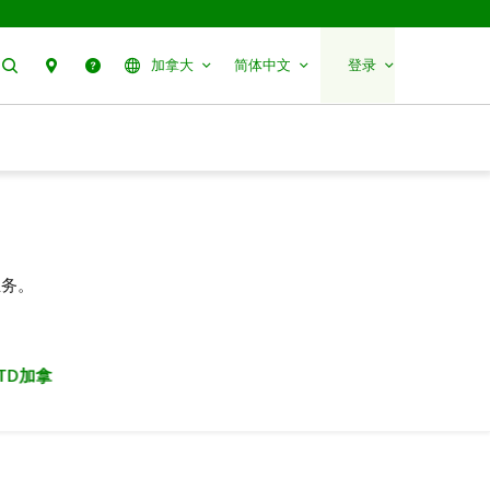
搜索
分行预约
帮助
加拿大
简体中文
登录
业务。
TD加拿