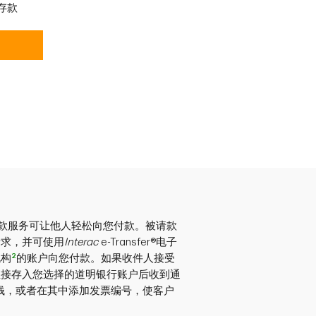
存款
子转账请款服务可让他人轻松向您付款。被请款
请求，并可使用
Interac
e-Transfer®电子
2
机构
的账户向您付款。如果收件人接受
直接存入您选择的道明银行账户后收到通
钱，或者在其中添加发票编号，使客户