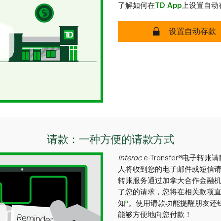
了解如何在
TD App
上设置自动
安全
设置自动存款
请款：一种方便的请款方式
Interac
e-Transfer®电
人将收到您的电子邮件或短信
转账服务通过加拿大合作金融
了您的请求，您将在相关款项
5
知
。使用请款功能提醒朋友还
能够方便地向您付款！