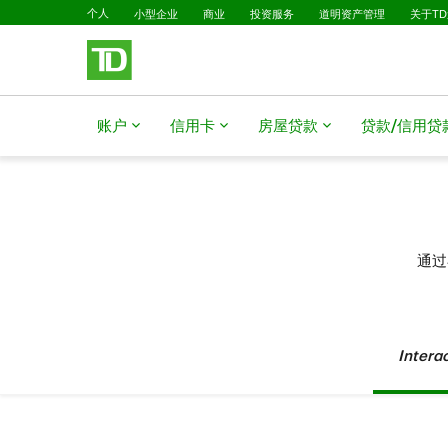
已选择
跳转到主要内容
个人
小型企业
商业
投资服务
道明资产管理
关于T
账户
信用卡
房屋贷款
贷款/信用贷
通过
Intera