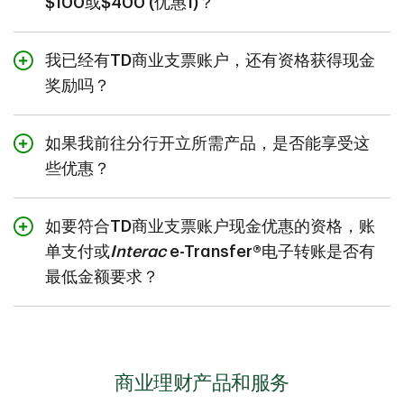
$100或$400 (优惠1)？
关于优惠3 - 商业信用卡，在您完成所有条件后的8至12周
不能。若要符合优惠1的资格，您需要开立新的合资格TD小
内，对账单抵扣将记入您的新TD商业信用卡账户。
型企业支票账户，并完成三项指定要求，同时符合所有其
我已经有TD商业支票账户，还有资格获得现金
他条件。
请参阅
条款和条件
了解完整详情。
奖励吗？
没有，这些优惠只面向尚未开立TD小型企业理财支票账户
的企业。
如果我前往分行开立所需产品，是否能享受这
些优惠？
可以，客户可通过电话或前往分行开立参与这些优惠所需
的产品。
如要符合TD商业支票账户现金优惠的资格，账
单支付或
Interac
e-Transfer®电子转账是否有
最低金额要求？
是的，账单付款或
Interac
e-Transfer®电子转账的最低金额
为$50。
商业理财产品和服务