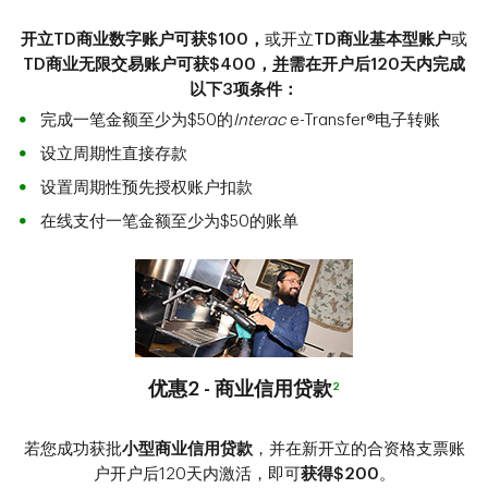
开立
TD商业数字账户可获$100
，
或开立
TD商业基本型账户
或
TD商业无限交易账户可获$400，
并
需在开户后120天内完成
以下3项条件：
完成一笔金额至少为$50的
Interac
e-Transfer®电子转账
设立周期性直接存款
设置周期性预先授权账户扣款
在线支付一笔金额至少为$50的账单
优惠2 - 商业信用贷款
2
若您成功获批
小型商业信用贷款
，并在新开立的合资格支票账
户开户后120天内激活，即可
获得$200
。