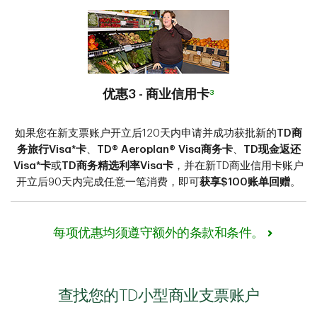
优惠3 - 商业信用卡
3
如果您在新支票账户开立后120天内申请并成功获批新的
TD商
务旅行Visa*卡
、
TD® Aeroplan® Visa商务卡
、
TD现金返还
Visa*卡
或
TD商务精选利率Visa卡
，并在新TD商业信用卡账户
开立后90天内完成任意一笔消费，即可
获享$100账单回赠
。
每项优惠均须遵守额外的条款和条件。
查找您的TD小型商业支票账户