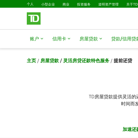
已选择
跳转到主要内容
个人
小型企业
商业
投资服务
道明资产管理
关于T
账户
信用卡
房屋贷款
贷款/信用贷
主页
/
房屋贷款
/
灵活房贷还款特色服务
/
提前还贷
TD房屋贷款提供灵活
时间而
加速还