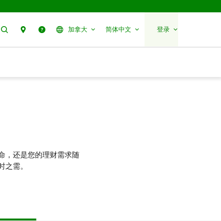
搜索
分行预约
帮助
加拿大
简体中文
登录
命，还是您的理财需求随
时之需。