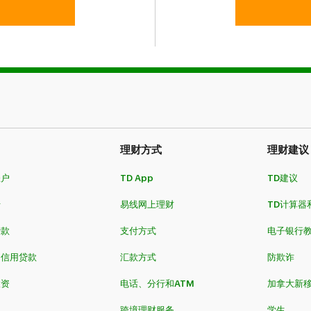
理财方式
理财建议
账户
TD App
TD建议
卡
易线网上理财
TD计算器
贷款
支付方式
电子银行
和信用贷款
汇款方式
防欺诈
投资
电话、分行和ATM
加拿大新
跨境理财服务
学生