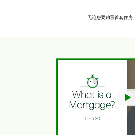
无论您要购置首套住房