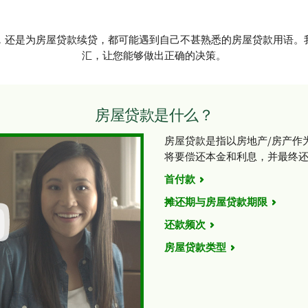
，还是为房屋贷款续贷，都可能遇到自己不甚熟悉的房屋贷款用语。
汇，让您能够做出正确的决策。
房屋贷款是什么？
房屋贷款是指以房地产/房产作
将要偿还本金和利息，并最终
首付款
摊还期与房屋贷款期限
还款频次
房屋贷款类型