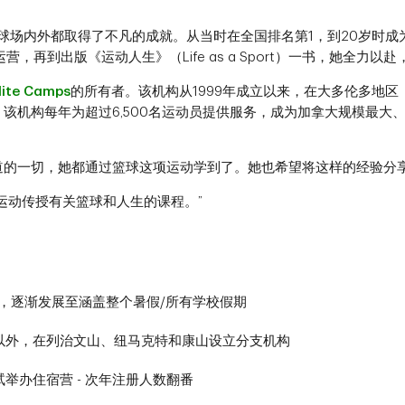
”
dnick在篮球场内外都取得了不凡的成就。从当时在全国排名第1，到20岁
营，再到出版《运动人生》（Life as a Sport）一书，她全力
lite Camps
的所有者。该机构从1999年成立以来，在大多伦多地区
该机构每年为超过6,500名运动员提供服务，成为加拿大规模最大
道的一切，她都通过篮球这项运动学到了。她也希望将这样的经验分
运动传授有关篮球和人生的课程。”
，逐渐发展至涵盖整个暑假/所有学校假期
以外，在列治文山、纽马克特和康山设立分支机构
试举办住宿营 - 次年注册人数翻番