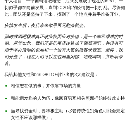
个大项目 - 一个葡萄酒吧概念，后来发展成了现在的Idéal。一
切似乎都在向前发展，直到2020年的疫情把一切打乱。尽管如
此，团队还是坚持了下来，找到了一个地点并着手准备开业。
疫情发生后，夜店未来似乎再无翻身机会。
那时候酒吧很难真正改头换面应对疫情，是一个非常艰难的时
期。尽管如此，我们还是把夜店改造成了葡萄酒吧，并设有可
用于举办活动的包厢和一个设有大窗的播客录音室。最终，我
们开业了，现在人们可以在包厢里闲聊、吃吃喝喝，并听听录
音。
我给其他女性和2SLGBTQ+创业者的3大建议是：
相信您在做的事，并依靠市场的力量
和能启发您的人为伍，像顺直男互相关照那样始终彼此支持
当寻找资金时，要积极主动（尽管传统性别角色可能会规定
女性不应该那样做）。