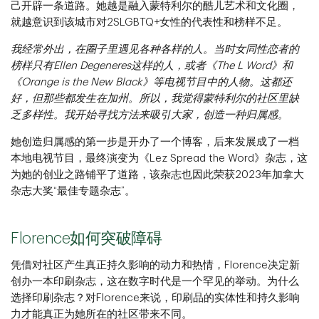
己开辟一条道路。她越是融入蒙特利尔的酷儿艺术和文化圈，
就越意识到该城市对2SLGBTQ+女性的代表性和榜样不足。
我经常外出，在圈子里遇见各种各样的人。当时女同性恋者的
榜样只有Ellen Degeneres这样的人，或者《The L Word》和
《Orange is the New Black》等电视节目中的人物。这都还
好，但那些都发生在加州。所以，我觉得蒙特利尔的社区里缺
乏多样性。我开始寻找方法来吸引大家，创造一种归属感。
她创造归属感的第一步是开办了一个博客，后来发展成了一档
本地电视节目，最终演变为《Lez Spread the Word》杂志，这
为她的创业之路铺平了道路，该杂志也因此荣获2023年加拿大
杂志大奖“最佳专题杂志”。
Florence如何突破障碍
凭借对社区产生真正持久影响的动力和热情，Florence决定新
创办一本印刷杂志，这在数字时代是一个罕见的举动。为什么
选择印刷杂志？对Florence来说，印刷品的实体性和持久影响
力才能真正为她所在的社区带来不同。