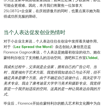
作为企业家本就面临重重挑战，如果您还属于少数族裔，那么
可能会更艰难。因此，本月我们将聚焦一位加拿大
2SLGBTQ+企业家，在庆祝骄傲月的同时，也重点展示她为取
得成功所克服的障碍。
当个人表达促发创业热情时
对于小企业主来说，个人表达往往在创业中发挥着关键作用。
对于《
Lez Spread the Word
》杂志创始人兼创意总监
Florence Gagnon来说，个人表达是她最初创业的动力。她在
蒙特利尔创立了支持酷儿的活动空间、酒吧和工作室
L'Idéal
。
我成长过程中，父亲就是企业家，拥有自己的广告公司。当
时，我更倾向于艺术方面。我觉得我知道自己与众不同，但不
确定具体是哪个方面。由于不确定自己该做什么，我决定学习
美术专业。我去了康考迪亚大学学习美术和摄影专业。我觉得
那是一个我开始适应的空间。这真的是一种让我表达自我的方
式。
毕业后，Florence开始在蒙特利尔的酷儿艺术和文化圈中为自