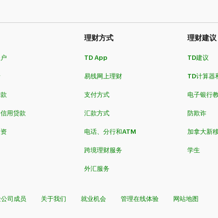
理财方式
理财建议
账户
TD App
TD建议
卡
易线网上理财
TD计算器
贷款
支付方式
电子银行
和信用贷款
汇款方式
防欺诈
投资
电话、分行和ATM
加拿大新
跨境理财服务
学生
外汇服务
险公司成员
关于我们
就业机会
管理在线体验
网站地图