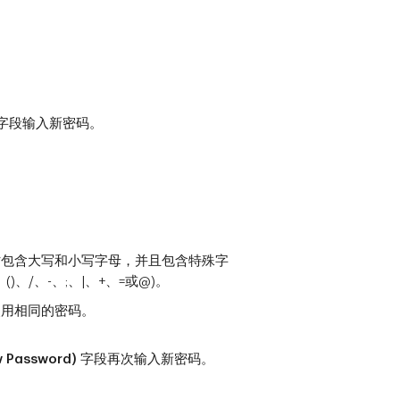
字段输入新密码。
时包含大写和小写字母，并且包含特殊字
()、/、-、;、|、+、=或@)。
使用相同的密码。
 Password)
字段再次输入新密码。