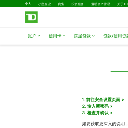
已选择
跳转到主要内容
个人
小型企业
商业
投资服务
道明资产管理
关于T
账户
信用卡
房屋贷款
贷款/信用贷
1. 前往安全设置页面
2. 输入新密码
3. 检查并确认
如要获取更深入的说明，