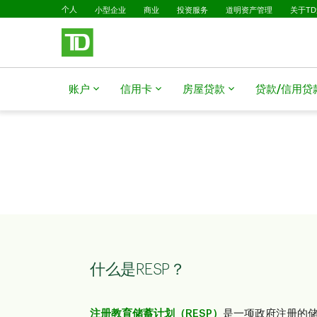
已选择
跳转到主要内容
个人
小型企业
商业
投资服务
道明资产管理
关于T
账户
信用卡
房屋贷款
贷款/信用贷
什么是RESP？
注册教育储蓄计划（RESP）
是一项政府注册的