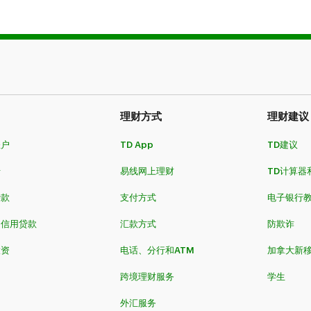
23
40%（基本CESG + 20%额外CESG***）
2
45
30%（基本CESG + 10%额外CESG）
2
理财方式
理财建议
账户
TD App
TD建议
以上
20%（基本CESG）
2
卡
易线网上理财
TD计算器
贷款
支付方式
电子银行
和信用贷款
汇款方式
防欺诈
月11日。
投资
电话、分行和ATM
加拿大新
跨境理财服务
学生
外汇服务