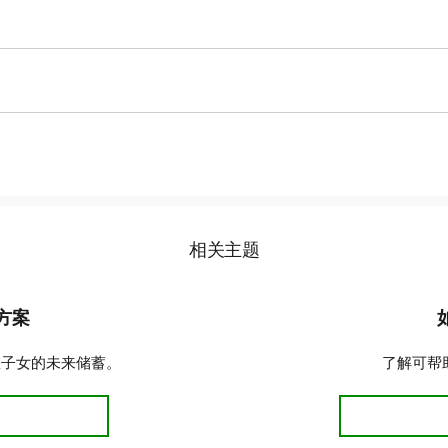
基本
加拿大教育储蓄补助金
(C
助，每年每位受益人补助金上限
这项补助金的发放对象是2004
为$7,200。根据您的收入，
儿童福利补助领取条件的儿童
果您的家庭净收入为$60,000，
向您的注册教育储蓄计划补助多达
将向子女的注册教育储蓄计划额外
(QESI)
旨在鼓励魁北克家庭为子女的中学后教育进行储蓄。
金 (BCTESG)
是一项一次性储蓄奖励，旨在鼓励卑诗省的家庭
相关主题
育储蓄计划提供
方案
您子女的未来储蓄。
了解可帮
2026 基本和额外CESG汇总表
储蓄计划方案
每年前$500（或以下）供款的CESG比率
每