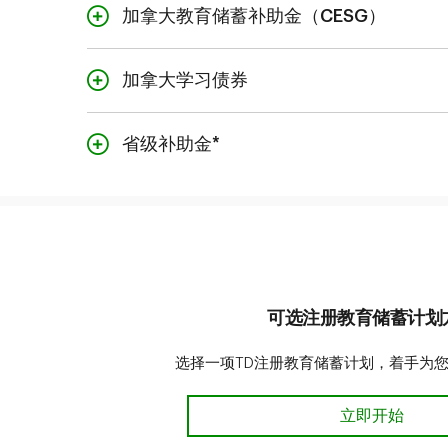
加拿大教育储蓄补助金（CESG）
加拿大学习债券
省级补助金*
魁北克教育储蓄奖励计划 
卑诗省培训和教育储蓄补助
划。
* 如面向您的注册教
可选注册教育储蓄计划
选择一项TD注册教育储蓄计划，着手为
可选注册教育
立即开始