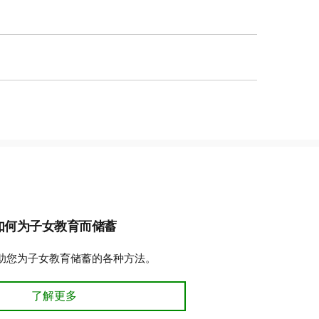
ESG) 将按您年供款额的20%提供补
为$500，每位受益人终身补助金限额
年1月1日或之后出生、其家庭符合囯家
可能会获得更多CESG补助金。例如，如
。
加拿大学习债券
(CLB) 可为每个子女
一年的供款为$2,000，则政府CESG
$2,000。
供款$450。
开始为子女教育进行计
如何为子女教育而储蓄
助您为子女教育储蓄的各种方法。
如何为子女教育而储蓄
了解更多
**
年$500以上供款的CESG比率