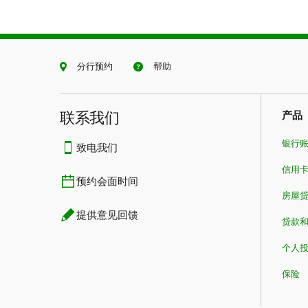
家庭净收入*：不超过$58,5
分行预约
帮助
家庭净收入*：$58,523- $117,0
联系我们​​​​​​​
产品
银行
致电我们
家庭净收入*：$117,045
信用
预约会面时间
房屋
提供意见回馈
贷款
*
可能随时变更。修改日期：2025年12
** 具体视CESG年度限额而定。
个人
***
如面向您的RESP计划提供。
保险