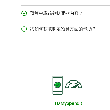
首先，对您的收入、开
之更符合您的要求。之
预算中应该包括哪些内容？
算，以确保财务目标的
在预算中，务必考虑税
地将收入分配到各个类
我如何获取制定预算方面的帮助？
我们提供有关制定预算
获取针对您的个人需求
TD MySpend