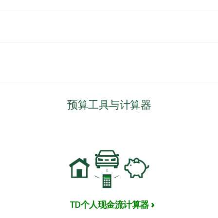
支和投资进行全面审视。接下来，详细分析您的支出和储蓄。根据
后，持续追踪监控您的预算，随时根据需要进行微调。务必对自我
顺利推进。
后实际收入、日常开销和投资的具体数额。同时，也要考虑您的需
别。
的文章、小贴士和工具。如果您需要具体的财务建议，您还可以与T
定制的建议。
预算工具与计算器
TD个人现金流计算器