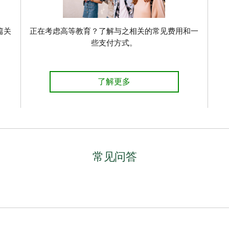
篇关
正在考虑高等教育？了解与之相关的常见费用和一
些支付方式。
MoneyTalk“2021年报税检查清单
了解更多
常见问答
算中受益。无论您身处人生的哪个阶段，亦或财务状况如何，透彻
权。