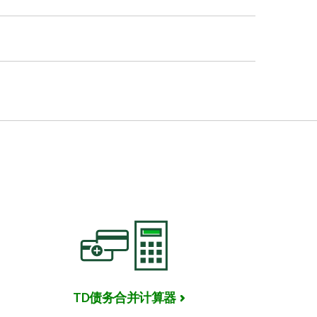
需求和愿望调整预算，使
保持坦诚，严格执行预
求和愿望，以助您更清晰
D顾问预约会面时间，
TD债务合并计算器