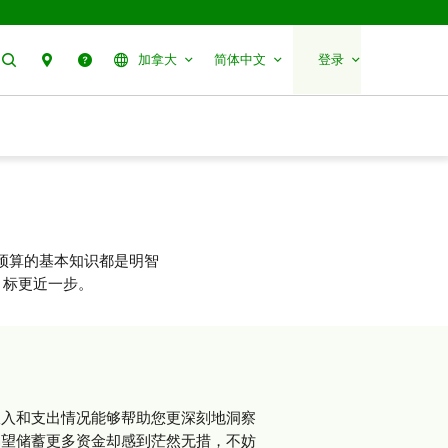
搜索
分行预约
帮助
加拿大
简体中文
登录
预算的基本知识都是明智
目标更近一步。
收入和支出情况能够帮助您更深刻地洞察
渴望储蓄更多资金却感到茫然无措，不妨