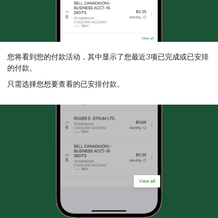
您将看到您的付款活动，其中显示了您最近3项已完成或已安排
的付款。
只需选择您想要查看的已安排付款。