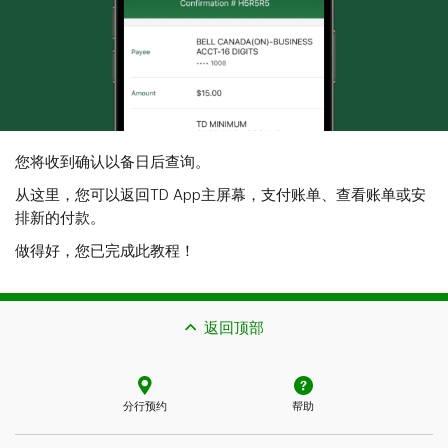
您将收到确认以备日后查询。
从这里，您可以返回TD App主屏幕，支付账单、查看账单或安
排新的付款。
做得好，您已完成此教程！
返回顶部
分行预约
帮助