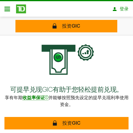
跳转到主要内容
登录
开放式房屋贷款
安全
投资GIC
可提早兑现GIC
可提早兑现GIC有助于您轻松提前兑现。
享有年期
收益率保证
并能够按照预先设定的提早兑现利率使用
资金。
安全
投资GIC