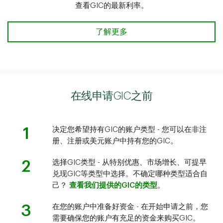
查看GIC的最新利率。
GIC利率-了解详情
了解更多
在线申请GIC之前
1
决定您希望持有GIC的账户类型 - 您可以在非注
册、注册或美元账户中持有您的GIC。
2
选择GIC类型 - 从特别优惠、市场增长、可提早
兑现GIC等类型中选择。不确定哪种类型适合自
己？
查看我们提供的GIC的类型
。
3
在您的账户中准备好资金 - 在开始申请之前，您
需要确保您的账户有充足的资金来购买GIC。