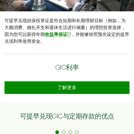
可提早兑现担保投资证是符合短期和长期理财目标（例如，为
大额消费、婚礼开支和退休生活进行储蓄）的理想投资选择，
因为您可以获得年期
收益率保证
，并能够按照预先设定的提早
兑现利率使用资金。
GIC利率
了解更多
可提早兑现GIC与定期存款的优点