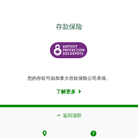
存款保险
您的存款可由加拿大存款保险公司承保。
了解更多
返回顶部