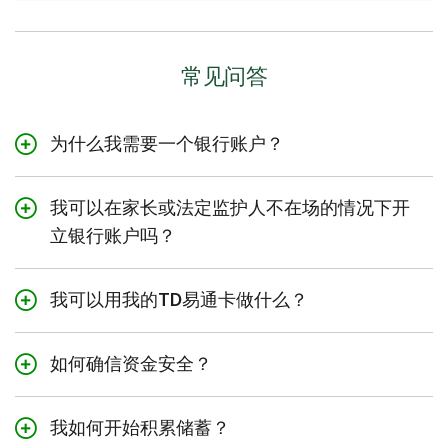
常见问答
为什么我需要一个银行账户？
银行账户是存放资金的安全选择。
我可以在家长或法定监护人不在场的情况下开
通过
Interac
e-Transfer®
电子转账可以轻松存
立银行账户吗？
入父母给的零用钱、生日礼金，并与亲友相互汇
14岁及以上的儿童可以在没有家长或法定监护人
款。
陪同的情况下开立TD学生支票账户。
我可以用我的TD易通卡做什么？
如果您有兼职工作，您也可以存入兼职工作的报
他们将需要提供一 (1) 份附照片的有效身份证
酬（请咨询您的雇主，看看您是否可以设置
直接
您可以使用您的
TD易通卡
（也称为借记卡）在
件，例如有效护照或加拿大政府签发的附照片身
存款
）。
如何确信资金安全？
任何TD ATM上从您的道明加拿大信托银行账户
份证件，例如驾照（如有）或永久居民卡。
中免费取现，或从非TD ATM取现（收费）。
您可以使用银行账户支付手机话费、流媒体订阅
我们提供各种
工具
保护您的私人信息并降低欺诈
了解
会面时还需要携带哪些证件
。
等费用。
我如何开始积累储蓄？
您还可以在实体店或网上（无论是否接受
风险。