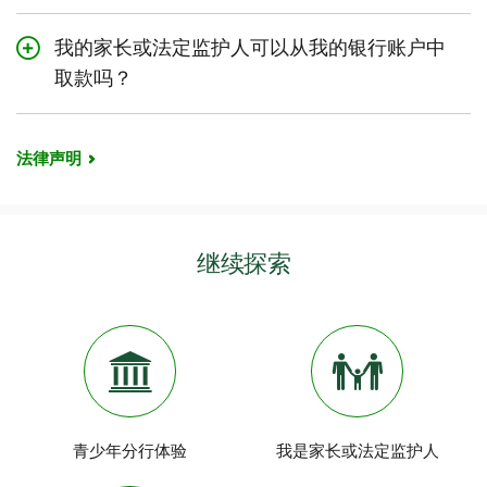
Visa*）安全购物，进行应用内购买，并使用
您还会获得一张
TD易通卡
（也称为借记卡），
通过
TD欺诈提醒服务
，如果检测到您的账户上
制定预算。弄清楚您有多少资金入账，例如父母
Interac
Flash®在店内拍卡付款。
以便取用您在道明加拿大信托银行账户中的资
我的家长或法定监护人可以从我的银行账户中
出现任何可疑操作，我们将立即向您档案中登记
给的零用钱，或者兼职工作的报酬。然后减去您
金。
的手机号码发送短信告知。这项服务完全免费。
的开支——您必须承担的花销，比如手机话费、
取款吗？
音乐订阅费和一些开销。
TD绝不会通过电子邮件或电话向您索要密码、
账户设有不同程度的家长监督：联名账户或个人
账号或PIN码。
2
使用
TD MySpend App
轻松追踪日常和月度支
账户。
法律声明
出与储蓄，并制定储蓄目标的愿望清单。
查看
在线保护自己的方法
。
如果是
联名
账户，那么所有账户持有人均具有账
开始使用您的TD学生支票账户，通过账户中的
户的完全访问权限并可以进行交易。
全额存款赚取利息。
如果是
个人账户
，那么只有指定的账户持有人
继续探索
（青少年）可访问此账户。您的家长或法定监护
人无权访问您的银行账户，也无法从您的银行账
户中提取资金。此账户权限仅适用于14岁以上的
儿童。
青少年分行体验
我是家长或法定监护人