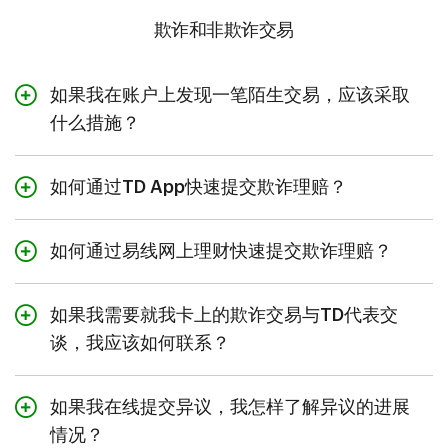
欺诈和非欺诈交易
如果我在账户上发现一笔陌生交易，应该采取
什么措施？
对于并非您本人完成的交易，您可以提交欺诈理
赔，而TD将对您的理赔进行调查。在欺诈理赔
如何通过TD App快速提交欺诈理赔？
过程中，您的TD易通卡将被锁定，以防止账户
您可以通过TD App轻松提交欺诈理赔。首先在
发生进一步的欺诈活动。您将无法登录易线网上
[我的账户]
标签页中选择您的账户。在
[摘要]
理财和TD App，也无法使用此卡完成任何交
如何通过易线网上理财快速提交欺诈理赔？
标签页中点击
[就一项交易提出异议]
。
易。我们将向您账户当前的邮寄地址寄一张新的
您可以通过易线网上理财轻松提交欺诈理赔。在
TD易通卡。或者，您也可以亲临离您最近的道
选择
[我并未与此商户进行交易]
然后按照提示
[我的账户]（My Accounts）
中，选择您的账
如果我需要就我卡上的欺诈交易与TD代表交
明加拿大信托分行，以便立即办理补卡。
填写表格。
户。在
[账户活动]（Account Activity）
页
谈，我应该如何联系？
面，选择无法识别的交易，然后点击
[对交易提
请放心，我们将通过您在理赔申请中提供的联系
出异议]（Dispute a Transaction）
登录TD App并选择 [联系我们]，即可快速地与
。
方式与您保持联系。我们的目标是搜集更多信
我们的在线客服交流。或者，您也可以致电我们
息，或者在30个工作日内向您提供最新进展。
如果我在线提交异议，我怎样了解异议的进展
选择
[我并未与此商户进行交易]（I didn't
每周7天、每天24小时全天候开通的热线电话
1-
情况？
transact with this merchant）
然后按照提示
800-387-2828
举报诈骗。