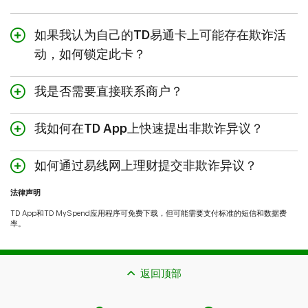
填写表格。
请放心，提交异议后，我们将通过您在申请中提
供的联系方式与您保持联系。我们的目标是搜集
如果我认为自己的TD易通卡上可能存在欺诈活
更多信息，或者在30个工作日内向您提供最新
动，如何锁定此卡？
进展。
在
TD App
中选择 [易通卡]，并使用 [管理易通
我是否需要直接联系商户？
卡] 功能锁定您的TD易通卡。您也可以登录TD
App并选择 [联系我们]，以便更快地与我们的工
是的！在提交与您的TD易通卡相关的非欺诈异
作人员在线交流。或者，您也可以致电我们每周
我如何在TD App上快速提出非欺诈异议？
议之前，您应当首先尝试直接与该商户一起解决
7天、每天24小时全天候开通的热线电话1-800-
问题。但是，如果您无法直接与商户一起解决问
非欺诈异议的提交非常简单。在 [我的账户] 标签
387-2828举报欺诈。
题，则请依照您的账户协议，在交易后的30日
如何通过易线网上理财提交非欺诈异议？
页选择您的账户。在 [摘要] 标签页中点击 [对交
内提交交易异议。
锁定您的TD易通卡将会暂时将其禁用，因此您
易提出异议]。
您可以通过我们的在线流程，方便快捷地就有关
法律声明
将无法进行刷卡消费或者在ATM上使用此卡。您
非欺诈扣费的异议提出理赔。
选择 [我与该商户进行过交易]，并按照提示填写
卡上设置的任何周期性付款或订阅将不会中断。
TD App和TD MySpend应用程序可免费下载，但可能需要支付标准的短信和数据费
率。
非欺诈异议表格。
1 . 登录
易线网上理财
查看您的账户活动，然后点
击
[Dispute a Transaction] (对交易提出异
请准备好该事件的所有详情，包括交易信息、日
议)
。
期，并清楚地解释您为何对该笔交易提出异议。
返回顶部
2. 按照说明填写表格。请尽量提供有关您索赔的
详细信息。