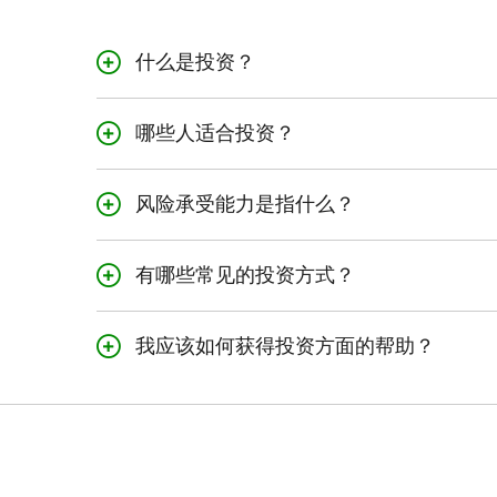
什么是投资？
投资是指购买并持有投
哪些人适合投资？
对于期望为长期目标实
些因素：您的预算、财
风险承受能力是指什么？
风险承受能力是衡量您
进行投资，这样当市场
有哪些常见的投资方式？
由联邦政府设立的注册计划
我应该如何获得投资方面的帮助？
自己学习如何进行投资
资产品，让您对财务未