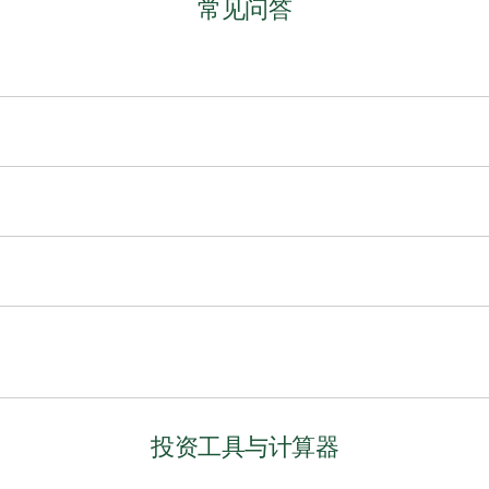
常见问答
资产品，以期实现增值的过程。
现资金增值的人来说，投资是一个绝佳的选择。如果您不确定投资
务目标、潜在的投资目标、期限和风险偏好。
对投资价值波动的接受程度的一个指标。重要的是，您应该选择符
波动时，您就能够从容面对投资组合价值的潜在变化。
包括：TFSA、RRSP、RESP、RDSP和RRIF。
似乎令人生畏。无论您的财务目标如何，TD顾问都可以根据您的风
来更加充满信心。
投资工具与计算器