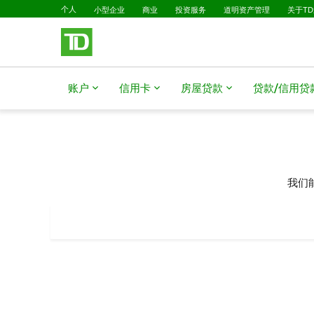
已选择
跳转到主要内容
个人
小型企业
商业
投资服务
道明资产管理
关于T
账户
信用卡
房屋贷款
贷款/信用贷
我们