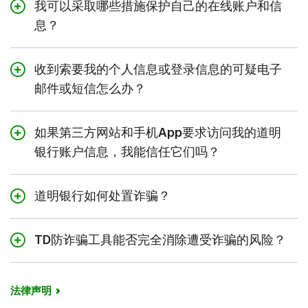
我可以采取哪些措施保护自己的在线账户和信
息？
请勿打开不请自来的电子邮件，也不要打开来源不明的电
子邮件中的附件。
收到索要我的个人信息或登录信息的可疑电子
邮件或短信怎么办？
点击不明网站上的链接时要谨慎。
切勿回复可疑的电子邮件，也不要打开来自陌生人的附
定期更新您电脑、手机和其他设备上的软件。
件：直接删除。
如果第三方网站和手机App要求访问我的道明
保护好您的密码：
银行账户信息，我能信任它们吗？
骗子可能会冒充您的银行，企图达到诈骗目的。请记住，
切勿与任何人分享您的密码或PIN。
道明银行
绝对不会
要求您：
最安全的支付方式是使用您的TD信用卡或TD借记卡，并且
为不同的设备选择不同的密码。
通过电话提供个人或账户信息（比如银行账号或密
仅在安全网站上使用。
道明银行如何处置诈骗？
请勿在他人的设备上使用自己的密码。
码）。
网上购物时，需要注意的事项如下：
即使您的TD账户中的资金由于并非您发起的TD网上或移动
选择一个由随机数字或字母组成的“强”密码。请勿使用
让我们远程访问您的计算机。
交易而被取出，只要您履行了自己的安全责任，TD将负责
如果有些事看起来好到令人难以置信，那很可能就是骗
TD防诈骗工具能否完全消除遭受诈骗的风险？
名字、生日或者很容易被猜到的连续数字或字母组合作
转账或在调查过程中“保守秘密”。
调查此交易。
局。
为密码，比如“12345”或者“ABCDEF”。
TD防诈骗工具可以通过为您的TD账户提供以下的额外安全
购买礼品卡。
购物时选择知名、熟悉的商家。在不熟悉的公司或商店
了解更多有关TD在线和移动安全防护保证的信息
尽可能使用双重验证。当您启用此功能时，我们会通过向
保障来减轻遭受诈骗的风险：
购物时，事先对其进行调查。
了解如何识别诈骗
法律声明
您的手机发送短信来确认是您本人。
双重验证：
启用此功能后，我们将向您的手机发送短信以