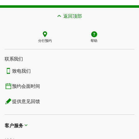
请勿在弹出页面上进行购买：直接前往零售商的安全网
了解保护您的在线数据的方式
确认登录账户的是您本人。
站。
返回顶部
应用内身份验证：
使用您的生物识别ID或登录凭证，在TD
了解保护您的在线数据的方式
App中即时、方便地查看并验证自己近期的在线交易。
生物识别ID：
在您的手机上设置TD App以通过面部、指纹
分行预约
帮助
或眼部扫描来识别您的身份，这样您就无需再输入密码
了。
联系我们​​​​​​​
TD欺诈提醒：
当我们注意到您的TD信用卡或TD易通卡存
在可疑活动时，我们将立即发送推送通知、电子邮件和短
致电我们
信提醒您。
预约会面时间
自动存款：
您通过Interac e-Transfer®电子转账收到的资金
可以安全地存入您的账户。
提供意见回馈
了解防范欺诈的其他方式
客户服务